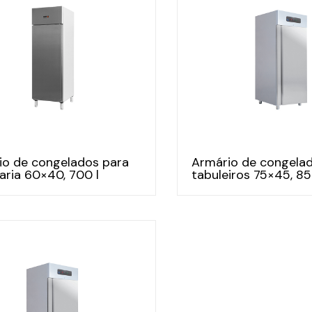
io de congelados para
Armário de congela
aria 60×40, 700 l
tabuleiros 75×45, 85