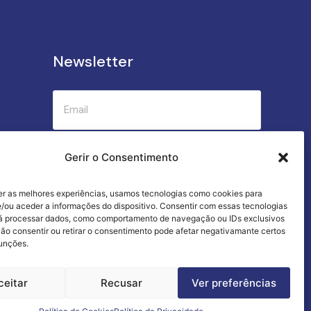
Newsletter
Submeter
Gerir o Consentimento
er as melhores experiências, usamos tecnologias como cookies para
Criamos a cozinha perfeita para o seu
/ou aceder a informações do dispositivo. Consentir com essas tecnologias
sucesso gastronómico!
rá processar dados, como comportamento de navegação ou IDs exclusivos
Não consentir ou retirar o consentimento pode afetar negativamante certos
funções.
ceitar
Recusar
Ver preferências
Termos e Condições
Livro de Reclamações