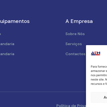
uipamentos
A Empresa
o
Sobre Nós
andaria
Serviços
andaria
Contactos
Para fornec
armazenar e
nos permiti
neste site. 
recursos e 
A
Política de Privacidade