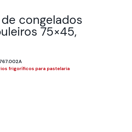
 de congelados
uleiros 75×45,
.767.002A
os frigoríficos para pastelaria