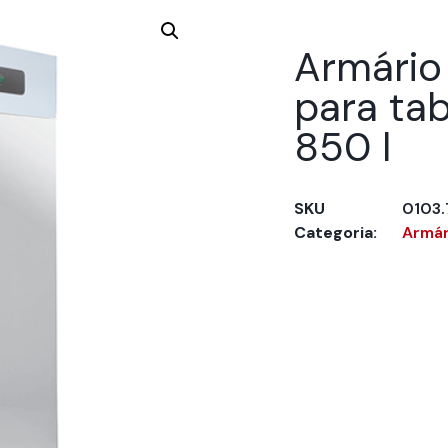
Armário
para tab
850 l
SKU
0103
Categoria:
Armári