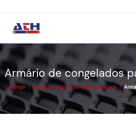
Armário de congelados pa
Catálogo
/
Armários frigoríficos para pastelaria
/
Armár