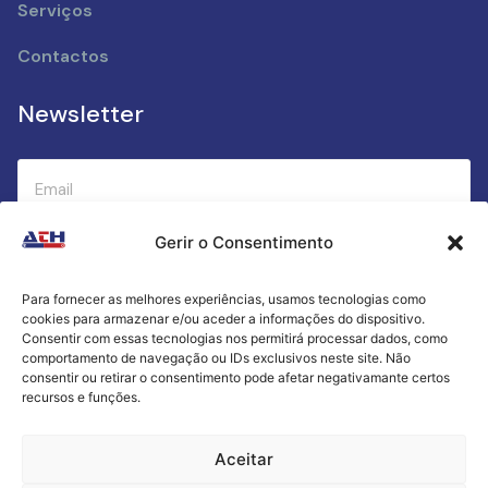
Serviços
Contactos
Newsletter
Gerir o Consentimento
Submeter
Para fornecer as melhores experiências, usamos tecnologias como
cookies para armazenar e/ou aceder a informações do dispositivo.
Criamos a cozinha perfeita para o seu sucesso
Consentir com essas tecnologias nos permitirá processar dados, como
gastronómico!
comportamento de navegação ou IDs exclusivos neste site. Não
consentir ou retirar o consentimento pode afetar negativamante certos
recursos e funções.
Política de Privacidade
Aceitar
Termos e Condições