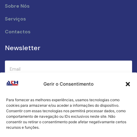
Sobre Nós
Serviços
Contactos
Newsletter
Gerir o Consentimento
Submeter
Para fornecer as melhores experiências, usamos tecnologias como
cookies para armazenar e/ou aceder a informações do dispositivo.
Criamos a cozinha perfeita para o seu sucesso
Consentir com essas tecnologias nos permitirá processar dados, como
gastronómico!
comportamento de navegação ou IDs exclusivos neste site. Não
consentir ou retirar o consentimento pode afetar negativamante certos
recursos e funções.