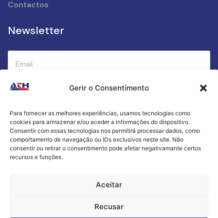
Contactos
Newsletter
Gerir o Consentimento
Submeter
Para fornecer as melhores experiências, usamos tecnologias como
cookies para armazenar e/ou aceder a informações do dispositivo.
Criamos a cozinha perfeita para o seu sucesso
Consentir com essas tecnologias nos permitirá processar dados, como
gastronómico!
comportamento de navegação ou IDs exclusivos neste site. Não
consentir ou retirar o consentimento pode afetar negativamante certos
recursos e funções.
Política de Privacidade
Aceitar
Termos e Condições
Recusar
Livro de Reclamações