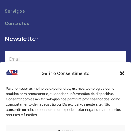
Serviços
Contactos
Newsletter
Gerir o Consentimento
Submeter
Para fornecer as melhores experiências, usamos tecnologias como
cookies para armazenar e/ou aceder a informações do dispositivo.
Criamos a cozinha perfeita para o seu sucesso
Consentir com essas tecnologias nos permitirá processar dados, como
gastronómico!
comportamento de navegação ou IDs exclusivos neste site. Não
consentir ou retirar o consentimento pode afetar negativamante certos
recursos e funções.
Política de Privacidade