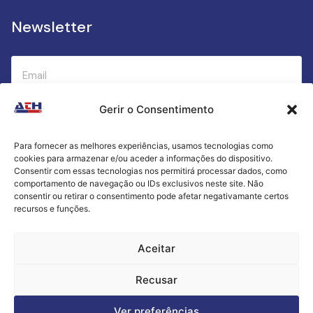
Newsletter
Gerir o Consentimento
Submeter
Para fornecer as melhores experiências, usamos tecnologias como
cookies para armazenar e/ou aceder a informações do dispositivo.
Criamos a cozinha perfeita para o seu sucesso
Consentir com essas tecnologias nos permitirá processar dados, como
gastronómico!
comportamento de navegação ou IDs exclusivos neste site. Não
consentir ou retirar o consentimento pode afetar negativamante certos
recursos e funções.
Política de Privacidade
Aceitar
Termos e Condições
Recusar
Livro de Reclamações
Ver preferências