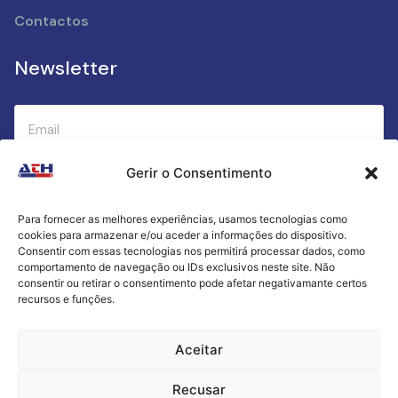
Contactos
Newsletter
Gerir o Consentimento
Submeter
Para fornecer as melhores experiências, usamos tecnologias como
cookies para armazenar e/ou aceder a informações do dispositivo.
Criamos a cozinha perfeita para o seu sucesso
Consentir com essas tecnologias nos permitirá processar dados, como
gastronómico!
comportamento de navegação ou IDs exclusivos neste site. Não
consentir ou retirar o consentimento pode afetar negativamante certos
recursos e funções.
Política de Privacidade
Aceitar
Termos e Condições
Recusar
Livro de Reclamações