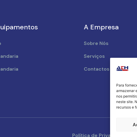
uipamentos
A Empresa
o
Sobre Nós
andaria
Serviços
andaria
Contactos
Para fornec
armazenar e
nos permiti
neste site. 
recursos e 
A
Política de Privacidade