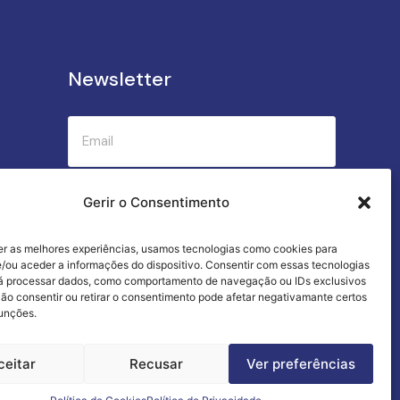
Newsletter
Submeter
Gerir o Consentimento
er as melhores experiências, usamos tecnologias como cookies para
Criamos a cozinha perfeita para o seu
/ou aceder a informações do dispositivo. Consentir com essas tecnologias
sucesso gastronómico!
rá processar dados, como comportamento de navegação ou IDs exclusivos
Não consentir ou retirar o consentimento pode afetar negativamante certos
funções.
ceitar
Recusar
Ver preferências
Termos e Condições
Livro de Reclamações