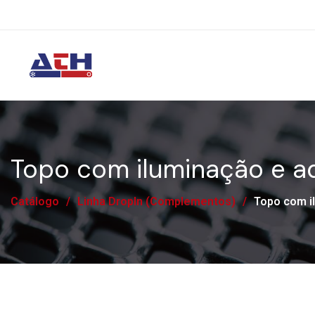
Topo com iluminação e a
Catálogo
/
Linha DropIn (Complementos)
/
Topo com i