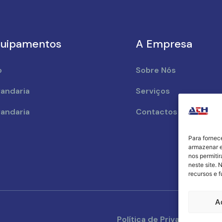
uipamentos
A Empresa
o
Sobre Nós
andaria
Serviços
andaria
Contactos
Para fornec
armazenar e
nos permiti
neste site. 
recursos e 
A
Política de Privacidade