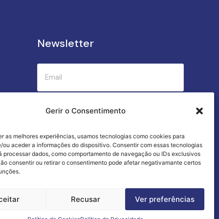
Newsletter
Submeter
Gerir o Consentimento
er as melhores experiências, usamos tecnologias como cookies para
Criamos a cozinha perfeita para o seu
/ou aceder a informações do dispositivo. Consentir com essas tecnologias
sucesso gastronómico!
rá processar dados, como comportamento de navegação ou IDs exclusivos
Não consentir ou retirar o consentimento pode afetar negativamante certos
funções.
ceitar
Recusar
Ver preferências
Termos e Condições
Livro de Reclamações