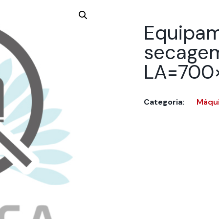
Equipam
secagem
LA=700
Categoria:
Máqui