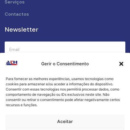
Serviços
Contactos
Newsletter
Gerir o Consentimento
Submeter
Para fornecer as melhores experiências, usamos tecnologias como
cookies para armazenar e/ou aceder a informações do dispositivo.
Criamos a cozinha perfeita para o seu sucesso
Consentir com essas tecnologias nos permitirá processar dados, como
gastronómico!
comportamento de navegação ou IDs exclusivos neste site. Não
consentir ou retirar o consentimento pode afetar negativamante certos
recursos e funções.
Política de Privacidade
Aceitar
Termos e Condições