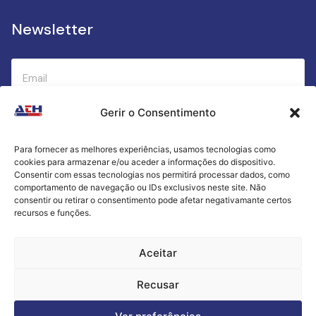
Newsletter
Gerir o Consentimento
Submeter
Para fornecer as melhores experiências, usamos tecnologias como
cookies para armazenar e/ou aceder a informações do dispositivo.
Criamos a cozinha perfeita para o seu sucesso
Consentir com essas tecnologias nos permitirá processar dados, como
gastronómico!
comportamento de navegação ou IDs exclusivos neste site. Não
consentir ou retirar o consentimento pode afetar negativamante certos
recursos e funções.
Política de Privacidade
Aceitar
Termos e Condições
Recusar
Livro de Reclamações