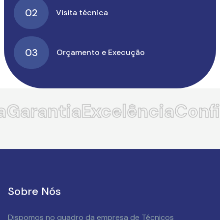
02
Visita técnica
03
Orçamento e Execução
Garantia
Excelência
Confi
Sobre Nós
Dispomos no quadro da empresa de Técnicos