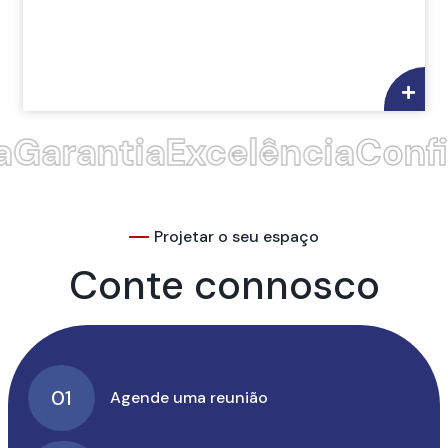
Garantia
Excelência
Confi
Projetar o seu espaço
Conte connosco
01
Agende uma reunião