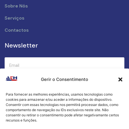
Sobre Nós
Serviços
Contactos
Newsletter
Gerir o Consentimento
Submeter
Para fornecer as melhores experiências, usamos tecnologias como
cookies para armazenar e/ou aceder a informações do dispositivo.
Criamos a cozinha perfeita para o seu sucesso
Consentir com essas tecnologias nos permitirá processar dados, como
gastronómico!
comportamento de navegação ou IDs exclusivos neste site. Não
consentir ou retirar o consentimento pode afetar negativamante certos
recursos e funções.