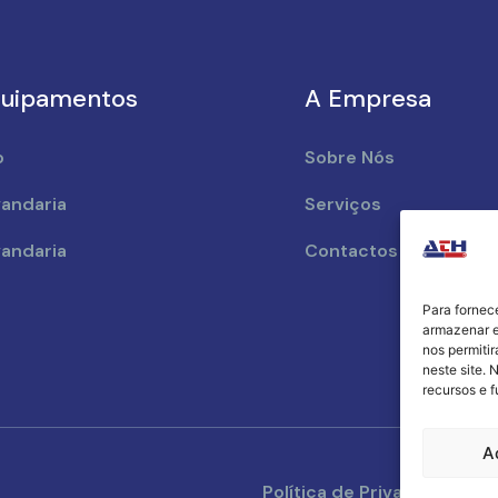
uipamentos
A Empresa
o
Sobre Nós
andaria
Serviços
andaria
Contactos
Para fornec
armazenar e
nos permiti
neste site. 
recursos e 
A
Política de Privacidade