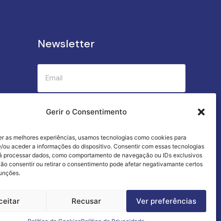
Newsletter
Submeter
Gerir o Consentimento
er as melhores experiências, usamos tecnologias como cookies para
Criamos a cozinha perfeita para o seu
/ou aceder a informações do dispositivo. Consentir com essas tecnologias
sucesso gastronómico!
rá processar dados, como comportamento de navegação ou IDs exclusivos
Não consentir ou retirar o consentimento pode afetar negativamante certos
funções.
ceitar
Recusar
Ver preferências
Termos e Condições
Livro de Reclamações