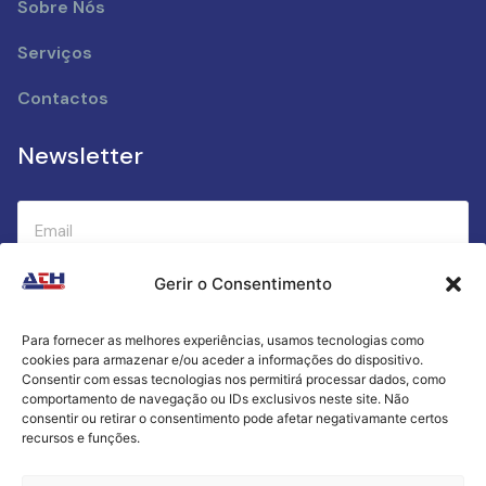
Sobre Nós
Serviços
Contactos
Newsletter
Gerir o Consentimento
Submeter
Para fornecer as melhores experiências, usamos tecnologias como
cookies para armazenar e/ou aceder a informações do dispositivo.
Criamos a cozinha perfeita para o seu sucesso
Consentir com essas tecnologias nos permitirá processar dados, como
gastronómico!
comportamento de navegação ou IDs exclusivos neste site. Não
consentir ou retirar o consentimento pode afetar negativamante certos
recursos e funções.
Política de Privacidade