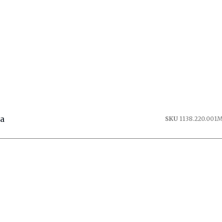
da
SKU
1138.220.001