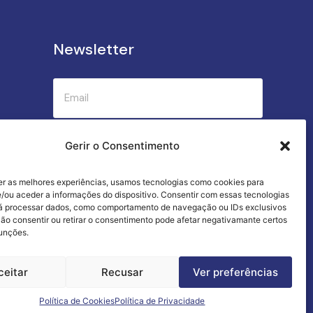
Newsletter
Submeter
Gerir o Consentimento
er as melhores experiências, usamos tecnologias como cookies para
Criamos a cozinha perfeita para o seu
/ou aceder a informações do dispositivo. Consentir com essas tecnologias
sucesso gastronómico!
rá processar dados, como comportamento de navegação ou IDs exclusivos
Não consentir ou retirar o consentimento pode afetar negativamante certos
funções.
ceitar
Recusar
Ver preferências
Termos e Condições
Livro de Reclamações
Política de Cookies
Política de Privacidade