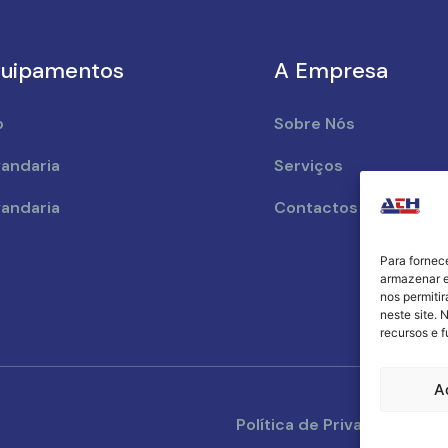
uipamentos
A Empresa
o
Sobre Nós
andaria
Serviços
andaria
Contactos
Para fornec
armazenar e
nos permiti
neste site. 
recursos e 
A
Política de Privacidade