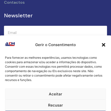
Contactos
Newsletter
Gerir o Consentimento
Submeter
Para fornecer as melhores experiências, usamos tecnologias como
cookies para armazenar e/ou aceder a informações do dispositivo.
Criamos a cozinha perfeita para o seu sucesso
Consentir com essas tecnologias nos permitirá processar dados, como
gastronómico!
comportamento de navegação ou IDs exclusivos neste site. Não
consentir ou retirar o consentimento pode afetar negativamante certos
recursos e funções.
Política de Privacidade
Aceitar
Termos e Condições
Recusar
Livro de Reclamações