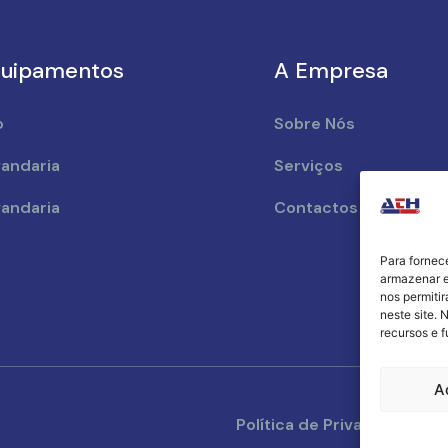
uipamentos
A Empresa
o
Sobre Nós
andaria
Serviços
andaria
Contactos
Para fornec
armazenar e
nos permiti
neste site. 
recursos e 
A
Política de Privacidade