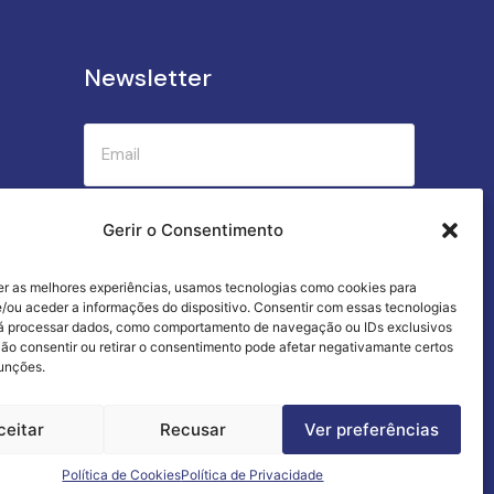
Newsletter
Submeter
Gerir o Consentimento
er as melhores experiências, usamos tecnologias como cookies para
Criamos a cozinha perfeita para o seu
/ou aceder a informações do dispositivo. Consentir com essas tecnologias
sucesso gastronómico!
rá processar dados, como comportamento de navegação ou IDs exclusivos
Não consentir ou retirar o consentimento pode afetar negativamante certos
funções.
ceitar
Recusar
Ver preferências
Termos e Condições
Livro de Reclamações
Política de Cookies
Política de Privacidade