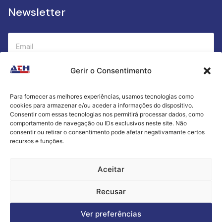
Newsletter
Gerir o Consentimento
Submeter
Para fornecer as melhores experiências, usamos tecnologias como
cookies para armazenar e/ou aceder a informações do dispositivo.
Criamos a cozinha perfeita para o seu sucesso
Consentir com essas tecnologias nos permitirá processar dados, como
gastronómico!
comportamento de navegação ou IDs exclusivos neste site. Não
consentir ou retirar o consentimento pode afetar negativamante certos
recursos e funções.
Política de Privacidade
Aceitar
Termos e Condições
Recusar
Livro de Reclamações
Ver preferências