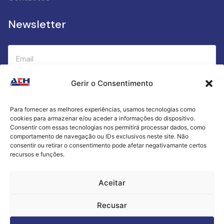
Newsletter
Gerir o Consentimento
Submeter
Para fornecer as melhores experiências, usamos tecnologias como
cookies para armazenar e/ou aceder a informações do dispositivo.
Criamos a cozinha perfeita para o seu sucesso
Consentir com essas tecnologias nos permitirá processar dados, como
gastronómico!
comportamento de navegação ou IDs exclusivos neste site. Não
consentir ou retirar o consentimento pode afetar negativamante certos
recursos e funções.
Política de Privacidade
Aceitar
Termos e Condições
Recusar
Livro de Reclamações