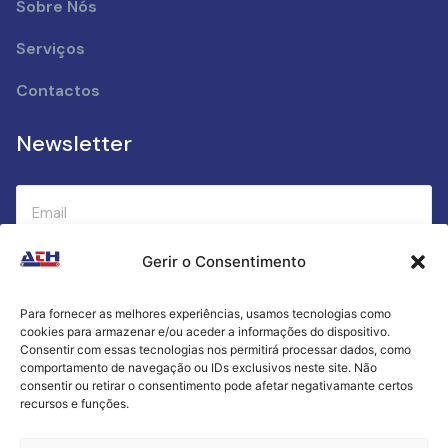
Sobre Nós
Serviços
Contactos
Newsletter
Gerir o Consentimento
Submeter
Para fornecer as melhores experiências, usamos tecnologias como
cookies para armazenar e/ou aceder a informações do dispositivo.
Criamos a cozinha perfeita para o seu sucesso
Consentir com essas tecnologias nos permitirá processar dados, como
gastronómico!
comportamento de navegação ou IDs exclusivos neste site. Não
consentir ou retirar o consentimento pode afetar negativamante certos
recursos e funções.
Política de Privacidade