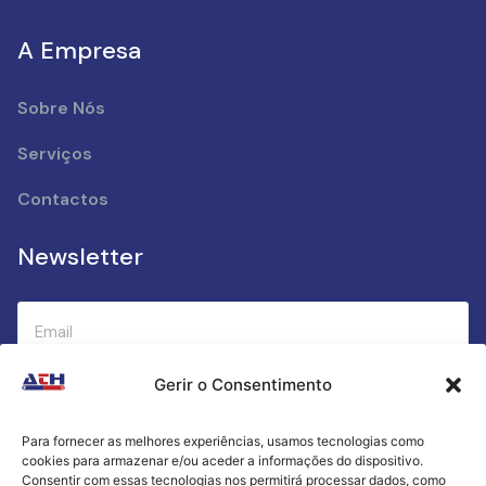
A Empresa
Sobre Nós
Serviços
Contactos
Newsletter
Gerir o Consentimento
Submeter
Para fornecer as melhores experiências, usamos tecnologias como
cookies para armazenar e/ou aceder a informações do dispositivo.
Criamos a cozinha perfeita para o seu sucesso
Consentir com essas tecnologias nos permitirá processar dados, como