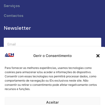
Serviços
Contactos
Newsletter
Gerir o Consentimento
Submeter
Para fornecer as melhores experiências, usamos tecnologias como
cookies para armazenar e/ou aceder a informações do dispositivo.
Criamos a cozinha perfeita para o seu sucesso
Consentir com essas tecnologias nos permitirá processar dados, como
gastronómico!
comportamento de navegação ou IDs exclusivos neste site. Não
consentir ou retirar o consentimento pode afetar negativamante certos
recursos e funções.
Política de Privacidade
Aceitar