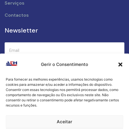
Serviços
Contactos
Newsletter
Gerir o Consentimento
Submeter
Para fornecer as melhores experiências, usamos tecnologias como
cookies para armazenar e/ou aceder a informações do dispositivo.
Criamos a cozinha perfeita para o seu sucesso
Consentir com essas tecnologias nos permitirá processar dados, como
gastronómico!
comportamento de navegação ou IDs exclusivos neste site. Não
consentir ou retirar o consentimento pode afetar negativamante certos
recursos e funções.
Política de Privacidade
Aceitar
Termos e Condições