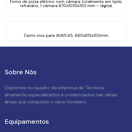
Forno de pizza elétrico com câmara totalmente em tijolo
refratário, 1 câmara 670x1035x150 mm – digital
Cesto inox para AU65.65, 660x815x100mm
Sobre Nós
Dispomos no quadro da empresa de Técnicos
altamente especializados e credenciados nas várias
áreas que compõem o ramo hoteleiro.
Equipamentos