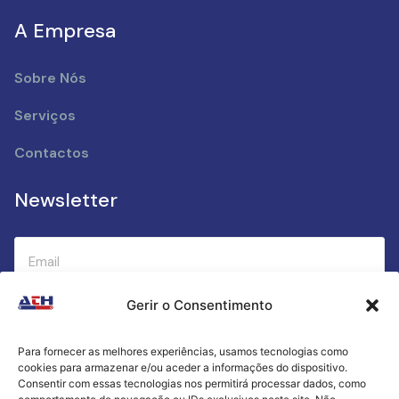
A Empresa
Sobre Nós
Serviços
Contactos
Newsletter
Gerir o Consentimento
Submeter
Para fornecer as melhores experiências, usamos tecnologias como
cookies para armazenar e/ou aceder a informações do dispositivo.
Criamos a cozinha perfeita para o seu sucesso
Consentir com essas tecnologias nos permitirá processar dados, como