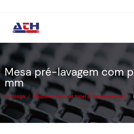
Mesa pré-lavagem com pio
mm
Catálogo
/
Máquinas de lavar túnel (Complementos)
/