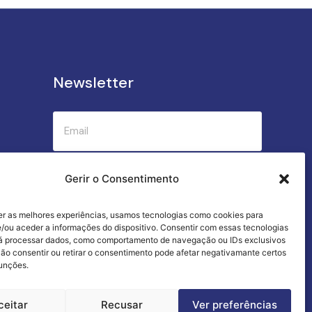
Newsletter
Submeter
Gerir o Consentimento
er as melhores experiências, usamos tecnologias como cookies para
Criamos a cozinha perfeita para o seu
/ou aceder a informações do dispositivo. Consentir com essas tecnologias
sucesso gastronómico!
rá processar dados, como comportamento de navegação ou IDs exclusivos
Não consentir ou retirar o consentimento pode afetar negativamante certos
funções.
ceitar
Recusar
Ver preferências