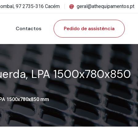
Pombal, 97 2735-316 Cacém
geral@athequipamentos.pt
Contactos
Pedido de assistência
squerda, LPA 1500x780x850
, LPA 1500x780x850 mm