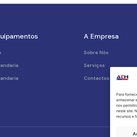
uipamentos
A Empresa
o
Sobre Nós
andaria
Serviços
andaria
Contactos
Para fornec
armazenar e
nos permiti
neste site. 
recursos e 
A