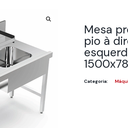
Mesa p
pio à dir
esquerd
1500x7
Categoria:
Máqui