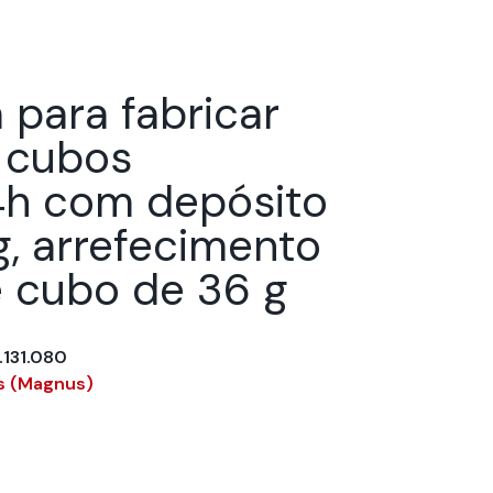
 para fabricar
 cubos
h com depósito
g, arrefecimento
e cubo de 36 g
131.080
s (Magnus)