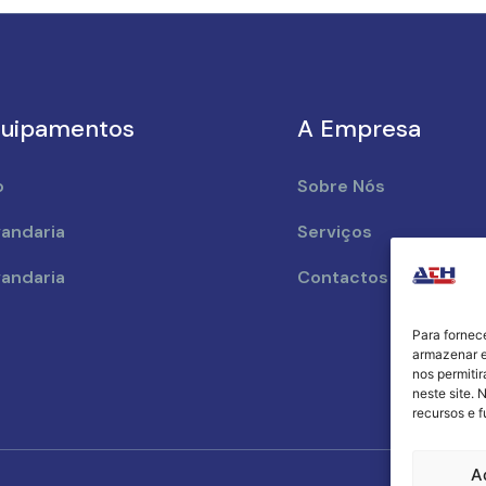
uipamentos
A Empresa
o
Sobre Nós
andaria
Serviços
andaria
Contactos
Para fornec
armazenar e
nos permiti
neste site. 
recursos e 
A