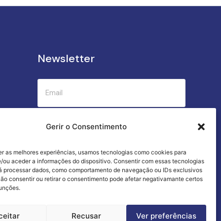
Newsletter
Submeter
Gerir o Consentimento
er as melhores experiências, usamos tecnologias como cookies para
Criamos a cozinha perfeita para o seu
/ou aceder a informações do dispositivo. Consentir com essas tecnologias
sucesso gastronómico!
rá processar dados, como comportamento de navegação ou IDs exclusivos
Não consentir ou retirar o consentimento pode afetar negativamante certos
funções.
ceitar
Recusar
Ver preferências