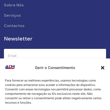
Sobre Nós
Serviços
Contactos
Newsletter
Gerir o Consentimento
Submeter
Para fornecer as melhores experiências, usamos tecnologias como
cookies para armazenar e/ou aceder a informações do dispositivo.
Criamos a cozinha perfeita para o seu sucesso
Consentir com essas tecnologias nos permitirá processar dados, como
gastronómico!
comportamento de navegação ou IDs exclusivos neste site. Não
consentir ou retirar o consentimento pode afetar negativamante certos
recursos e funções.