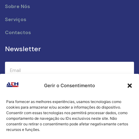
Sobre Nós
Serviços
Contactos
Newsletter
Gerir o Consentimento
Submeter
Para fornecer as melhores experiências, usamos tecnologias como
cookies para armazenar e/ou aceder a informações do dispositivo.
Criamos a cozinha perfeita para o seu sucesso
Consentir com essas tecnologias nos permitirá processar dados, como
gastronómico!
comportamento de navegação ou IDs exclusivos neste site. Não
consentir ou retirar o consentimento pode afetar negativamante certos
recursos e funções.