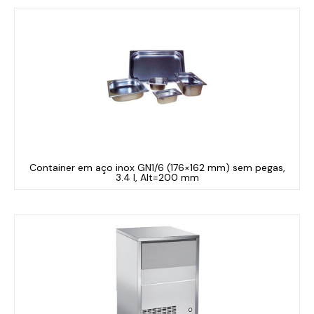
Container em aço inox GN1/6 (176×162 mm) sem pegas,
3.4 l, Alt=200 mm