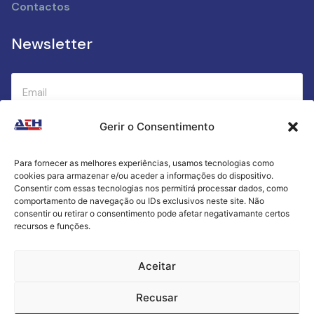
Contactos
Newsletter
Gerir o Consentimento
Submeter
Para fornecer as melhores experiências, usamos tecnologias como
cookies para armazenar e/ou aceder a informações do dispositivo.
Criamos a cozinha perfeita para o seu sucesso
Consentir com essas tecnologias nos permitirá processar dados, como
gastronómico!
comportamento de navegação ou IDs exclusivos neste site. Não
consentir ou retirar o consentimento pode afetar negativamante certos
recursos e funções.
Política de Privacidade
Aceitar
Termos e Condições
Recusar
Livro de Reclamações