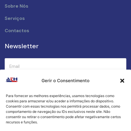
Sobre Nós
Serviços
Contactos
Newsletter
Gerir o Consentimento
Submeter
Para fornecer as melhores experiências, usamos tecnologias como
cookies para armazenar e/ou aceder a informações do dispositivo.
Criamos a cozinha perfeita para o seu sucesso
Consentir com essas tecnologias nos permitirá processar dados, como
gastronómico!
comportamento de navegação ou IDs exclusivos neste site. Não
consentir ou retirar o consentimento pode afetar negativamante certos
recursos e funções.