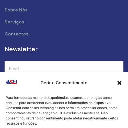
Sobre Nós
Serviços
Contactos
Newsletter
Gerir o Consentimento
Submeter
Para fornecer as melhores experiências, usamos tecnologias como
cookies para armazenar e/ou aceder a informações do dispositivo.
Criamos a cozinha perfeita para o seu sucesso
Consentir com essas tecnologias nos permitirá processar dados, como
gastronómico!
comportamento de navegação ou IDs exclusivos neste site. Não
consentir ou retirar o consentimento pode afetar negativamante certos
recursos e funções.