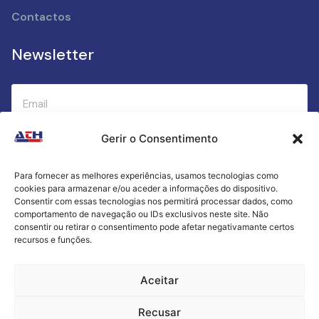
Contactos
Newsletter
Gerir o Consentimento
Submeter
Para fornecer as melhores experiências, usamos tecnologias como
cookies para armazenar e/ou aceder a informações do dispositivo.
Criamos a cozinha perfeita para o seu sucesso
Consentir com essas tecnologias nos permitirá processar dados, como
gastronómico!
comportamento de navegação ou IDs exclusivos neste site. Não
consentir ou retirar o consentimento pode afetar negativamante certos
recursos e funções.
Política de Privacidade
Aceitar
Termos e Condições
Recusar
Livro de Reclamações