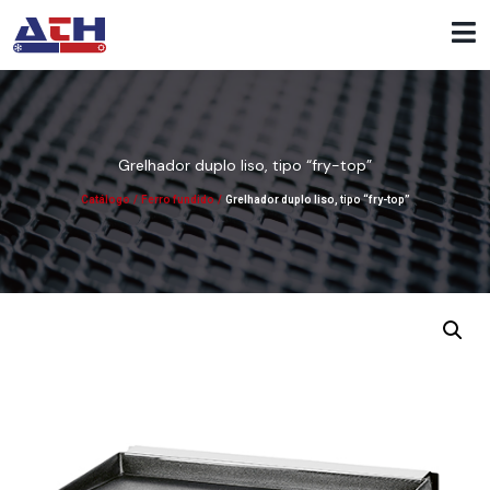
Grelhador duplo liso, tipo “fry-top”
Catálogo
/
Ferro fundido
/
Grelhador duplo liso, tipo “fry-top”