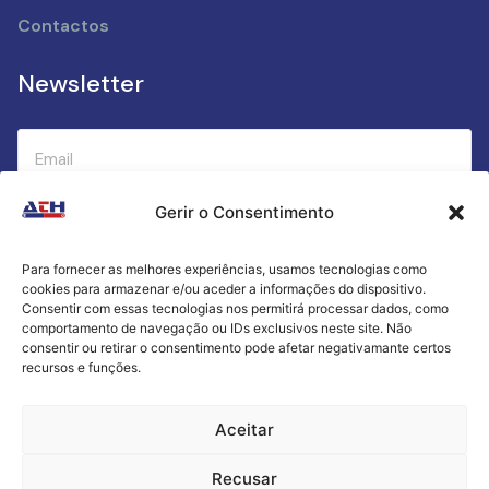
Contactos
Newsletter
Gerir o Consentimento
Submeter
Para fornecer as melhores experiências, usamos tecnologias como
cookies para armazenar e/ou aceder a informações do dispositivo.
Criamos a cozinha perfeita para o seu sucesso
Consentir com essas tecnologias nos permitirá processar dados, como
gastronómico!
comportamento de navegação ou IDs exclusivos neste site. Não
consentir ou retirar o consentimento pode afetar negativamante certos
recursos e funções.
Política de Privacidade
Aceitar
Termos e Condições
Recusar
Livro de Reclamações