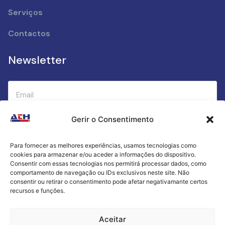
Serviços
Contactos
Newsletter
Gerir o Consentimento
Submeter
Para fornecer as melhores experiências, usamos tecnologias como
cookies para armazenar e/ou aceder a informações do dispositivo.
Criamos a cozinha perfeita para o seu sucesso
Consentir com essas tecnologias nos permitirá processar dados, como
gastronómico!
comportamento de navegação ou IDs exclusivos neste site. Não
consentir ou retirar o consentimento pode afetar negativamante certos
recursos e funções.
Política de Privacidade
Aceitar