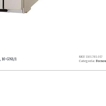
SKU
1101.781.017
 10 GN1/1
Categoria:
Fornos