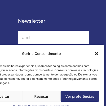
Newsletter
Submeter
Gerir o Consentimento
er as melhores experiências, usamos tecnologias como cookies para
Criamos a cozinha perfeita para o seu
/ou aceder a informações do dispositivo. Consentir com essas tecnologias
sucesso gastronómico!
rá processar dados, como comportamento de navegação ou IDs exclusivos
Não consentir ou retirar o consentimento pode afetar negativamante certos
funções.
ceitar
Recusar
Ver preferências
Termos e Condições
Livro de Reclamações