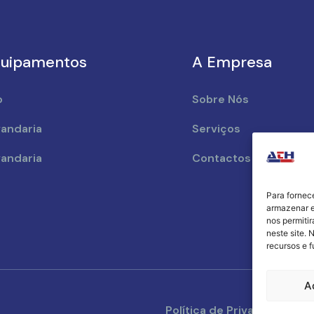
uipamentos
A Empresa
o
Sobre Nós
andaria
Serviços
andaria
Contactos
Para fornec
armazenar e
nos permiti
neste site. 
recursos e 
A
Política de Privacidade