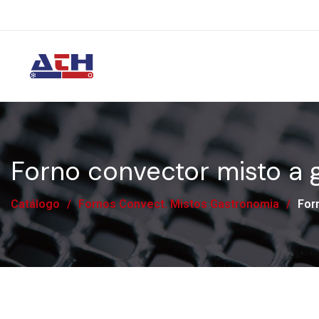
Forno convector misto a 
Catálogo
/
Fornos Convect. Mistos Gastronomia
/
For