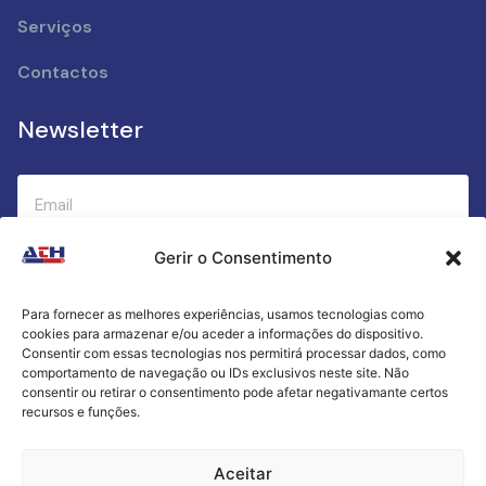
Serviços
Contactos
Newsletter
Gerir o Consentimento
Submeter
Para fornecer as melhores experiências, usamos tecnologias como
cookies para armazenar e/ou aceder a informações do dispositivo.
Criamos a cozinha perfeita para o seu sucesso
Consentir com essas tecnologias nos permitirá processar dados, como
gastronómico!
comportamento de navegação ou IDs exclusivos neste site. Não
consentir ou retirar o consentimento pode afetar negativamante certos
recursos e funções.
Política de Privacidade
Aceitar