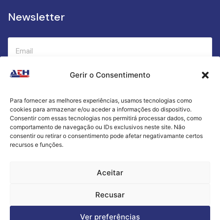
Newsletter
Gerir o Consentimento
Submeter
Para fornecer as melhores experiências, usamos tecnologias como
cookies para armazenar e/ou aceder a informações do dispositivo.
Criamos a cozinha perfeita para o seu sucesso
Consentir com essas tecnologias nos permitirá processar dados, como
gastronómico!
comportamento de navegação ou IDs exclusivos neste site. Não
consentir ou retirar o consentimento pode afetar negativamante certos
recursos e funções.
Política de Privacidade
Aceitar
Termos e Condições
Recusar
Livro de Reclamações
Ver preferências