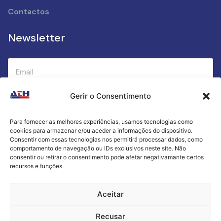
Contactos
Newsletter
Gerir o Consentimento
Submeter
Para fornecer as melhores experiências, usamos tecnologias como
cookies para armazenar e/ou aceder a informações do dispositivo.
Criamos a cozinha perfeita para o seu sucesso
Consentir com essas tecnologias nos permitirá processar dados, como
gastronómico!
comportamento de navegação ou IDs exclusivos neste site. Não
consentir ou retirar o consentimento pode afetar negativamante certos
recursos e funções.
Política de Privacidade
Aceitar
Termos e Condições
Recusar
Livro de Reclamações