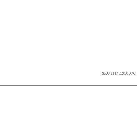
SKU
1117.220.007C