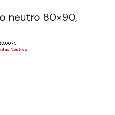
o neutro 80×90,
220.007C
ntos Neutros