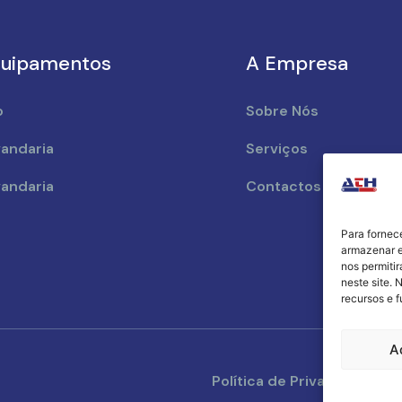
uipamentos
A Empresa
o
Sobre Nós
andaria
Serviços
andaria
Contactos
Para fornec
armazenar e
nos permiti
neste site. 
recursos e 
A
Política de Privacidade