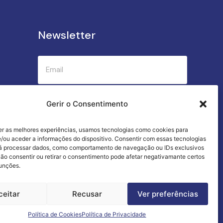
Newsletter
Submeter
Gerir o Consentimento
er as melhores experiências, usamos tecnologias como cookies para
Criamos a cozinha perfeita para o seu
/ou aceder a informações do dispositivo. Consentir com essas tecnologias
sucesso gastronómico!
rá processar dados, como comportamento de navegação ou IDs exclusivos
Não consentir ou retirar o consentimento pode afetar negativamante certos
funções.
ceitar
Recusar
Ver preferências
Termos e Condições
Livro de Reclamações
Política de Cookies
Política de Privacidade