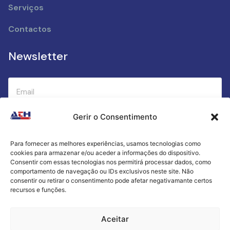
Serviços
Contactos
Newsletter
Gerir o Consentimento
Submeter
Para fornecer as melhores experiências, usamos tecnologias como
cookies para armazenar e/ou aceder a informações do dispositivo.
Criamos a cozinha perfeita para o seu sucesso
Consentir com essas tecnologias nos permitirá processar dados, como
gastronómico!
comportamento de navegação ou IDs exclusivos neste site. Não
consentir ou retirar o consentimento pode afetar negativamante certos
recursos e funções.
Política de Privacidade
Aceitar
Termos e Condições