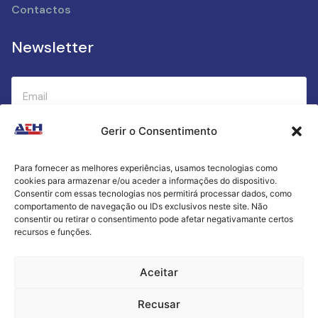
Contactos
Newsletter
Gerir o Consentimento
Submeter
Para fornecer as melhores experiências, usamos tecnologias como
cookies para armazenar e/ou aceder a informações do dispositivo.
Criamos a cozinha perfeita para o seu sucesso
Consentir com essas tecnologias nos permitirá processar dados, como
gastronómico!
comportamento de navegação ou IDs exclusivos neste site. Não
consentir ou retirar o consentimento pode afetar negativamante certos
recursos e funções.
Política de Privacidade
Aceitar
Termos e Condições
Recusar
Livro de Reclamações