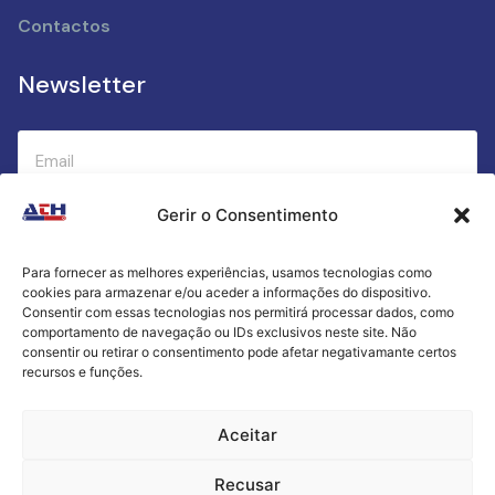
Contactos
Newsletter
Gerir o Consentimento
Submeter
Para fornecer as melhores experiências, usamos tecnologias como
cookies para armazenar e/ou aceder a informações do dispositivo.
Criamos a cozinha perfeita para o seu sucesso
Consentir com essas tecnologias nos permitirá processar dados, como
gastronómico!
comportamento de navegação ou IDs exclusivos neste site. Não
consentir ou retirar o consentimento pode afetar negativamante certos
recursos e funções.
Política de Privacidade
Aceitar
Termos e Condições
Recusar
Livro de Reclamações