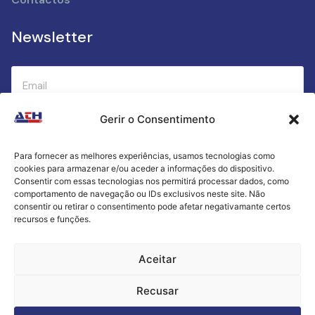
Newsletter
Gerir o Consentimento
Submeter
Para fornecer as melhores experiências, usamos tecnologias como
cookies para armazenar e/ou aceder a informações do dispositivo.
Criamos a cozinha perfeita para o seu sucesso
Consentir com essas tecnologias nos permitirá processar dados, como
gastronómico!
comportamento de navegação ou IDs exclusivos neste site. Não
consentir ou retirar o consentimento pode afetar negativamante certos
recursos e funções.
Política de Privacidade
Aceitar
Termos e Condições
Recusar
Livro de Reclamações