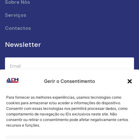
Sobre Nós
Serviços
Contactos
Newsletter
Gerir o Consentimento
Submeter
Para fornecer as melhores experiências, usamos tecnologias como
cookies para armazenar e/ou aceder a informações do dispositivo.
Criamos a cozinha perfeita para o seu sucesso
Consentir com essas tecnologias nos permitirá processar dados, como
gastronómico!
comportamento de navegação ou IDs exclusivos neste site. Não
consentir ou retirar o consentimento pode afetar negativamante certos
recursos e funções.
Política de Privacidade