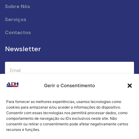
Sobre Nós
Serviços
Contactos
Newsletter
Gerir o Consentimento
Submeter
Para fornecer as melhores experiências, usamos tecnologias como
cookies para armazenar e/ou aceder a informações do dispositivo.
Criamos a cozinha perfeita para o seu sucesso
Consentir com essas tecnologias nos permitirá processar dados, como
gastronómico!
comportamento de navegação ou IDs exclusivos neste site. Não
consentir ou retirar o consentimento pode afetar negativamante certos
recursos e funções.