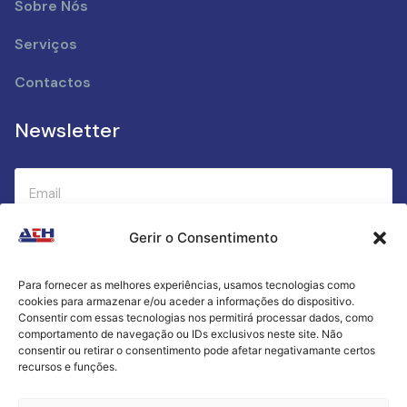
Sobre Nós
Serviços
Contactos
Newsletter
Gerir o Consentimento
Submeter
Para fornecer as melhores experiências, usamos tecnologias como
cookies para armazenar e/ou aceder a informações do dispositivo.
Criamos a cozinha perfeita para o seu sucesso
Consentir com essas tecnologias nos permitirá processar dados, como
gastronómico!
comportamento de navegação ou IDs exclusivos neste site. Não
consentir ou retirar o consentimento pode afetar negativamante certos
recursos e funções.
Política de Privacidade