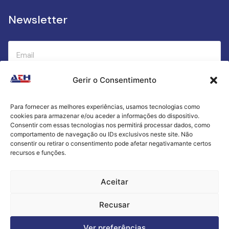
Newsletter
Gerir o Consentimento
Submeter
Para fornecer as melhores experiências, usamos tecnologias como
cookies para armazenar e/ou aceder a informações do dispositivo.
Criamos a cozinha perfeita para o seu sucesso
Consentir com essas tecnologias nos permitirá processar dados, como
gastronómico!
comportamento de navegação ou IDs exclusivos neste site. Não
consentir ou retirar o consentimento pode afetar negativamante certos
recursos e funções.
Política de Privacidade
Aceitar
Termos e Condições
Recusar
Livro de Reclamações
Ver preferências