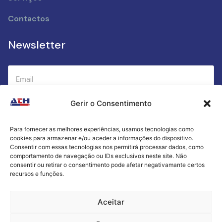
Contactos
Newsletter
Gerir o Consentimento
Submeter
Para fornecer as melhores experiências, usamos tecnologias como
cookies para armazenar e/ou aceder a informações do dispositivo.
Criamos a cozinha perfeita para o seu sucesso
Consentir com essas tecnologias nos permitirá processar dados, como
gastronómico!
comportamento de navegação ou IDs exclusivos neste site. Não
consentir ou retirar o consentimento pode afetar negativamante certos
recursos e funções.
Política de Privacidade
Aceitar
Termos e Condições